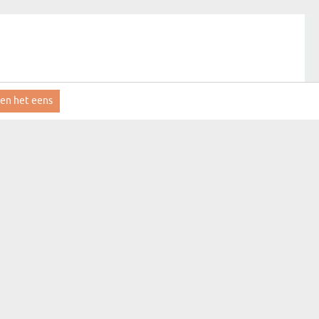
ben het eens
MyGift
Contact
FAQ
Leveringsinformatie
Reglement
Privacybeleid
res
Klantenservice