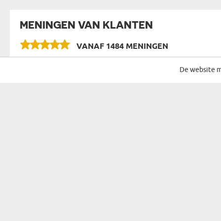
MENINGEN VAN KLANTEN
VANAF
1484 MENINGEN
De website m
schrijf je in voor onze nieuwsbrief met de beste acties en deals
aanmelden
Cadeau voor...
Mogelijkhede
Cadeau Voor Haar
Verjaar
Cadeau Voor Een Vrouw
Naamda
Cadeau Voor Ouders
Kerst
Cadeau Voor Grootouders
Sinterkl
Cadeau Voor Schoonouders
Pasen
Cadeau Voor Hem
Housew
Cadeau Voor Een Man
Feestje
Kind
Jubileu
Cadeau VoorEen Koppel
Valentij