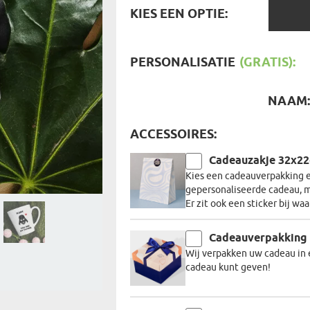
REIZIGER
KIES
KIES EEN OPTIE:
FIETSER
EEN
VOEDINGSMIDDELEN
SENIORE
OPTIE:
SPORTER
SOORT CADEAU
BRANDW
PERSONALISATIE
(GRATIS):
BAAS
VISSER
GRAPPE
NAAM
ACCESSOIRES:
Cadeauzakje 32x2
Kies een cadeauverpakking en
gepersonaliseerde cadeau, m
Er zit ook een sticker bij wa
Cadeauverpakking
Wij verpakken uw cadeau in 
cadeau kunt geven!