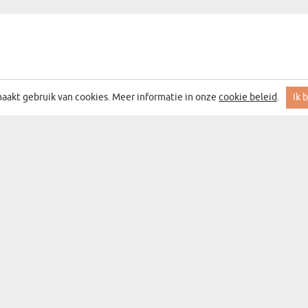
aakt gebruik van cookies. Meer informatie in onze
cookie beleid
.
Ik 
n
Categorieën
dag
Cadeaucategorieën
g
Wanddecoratie
Bar&wijn
aas
Souvenirs
Mokken
arming
Keukenaccessoires
Altijd bij jou
m
Kleding en accessoi
nsdag
Schrijfartikelen