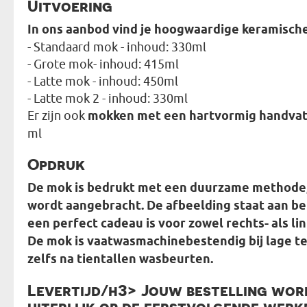
Uitvoering
In ons aanbod vind je hoogwaardige keramisc
- Standaard mok - inhoud: 330ml
- Grote mok- inhoud: 415ml
- Latte mok - inhoud: 450ml
- Latte mok 2 - inhoud: 330ml
Er zijn ook
mokken met een hartvormig handva
ml
Opdruk
De mok is bedrukt met een duurzame methode,
wordt aangebracht. De afbeelding staat aan be
een perfect cadeau is voor zowel rechts- als li
De mok is vaatwasmachinebestendig bij lage t
zelfs na tientallen wasbeurten.
Levertijd/h3> Jouw bestelling word
uiterlijk op de eerstvolgende werk