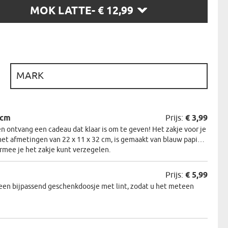
MOK LATTE
- € 12,99
N
EERMAN
NMAKER
:
2cm
Prijs:
€ 3,99
 ontvang een cadeau dat klaar is om te geven! Het zakje voor je
et afmetingen van 22 x 11 x 32 cm, is gemaakt van blauw papier.
armee je het zakje kunt verzegelen.
Prijs:
€ 5,99
een bijpassend geschenkdoosje met lint, zodat u het meteen