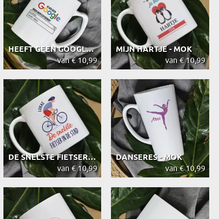
HEEFT GEEN GOOGLE NODIG - MOK
MIJN HARTJE - MOK
van € 10,99
van € 10,99
DE SNELSTE FIETSER - MOK
DANSERES - MOK
van € 10,99
van € 10,99