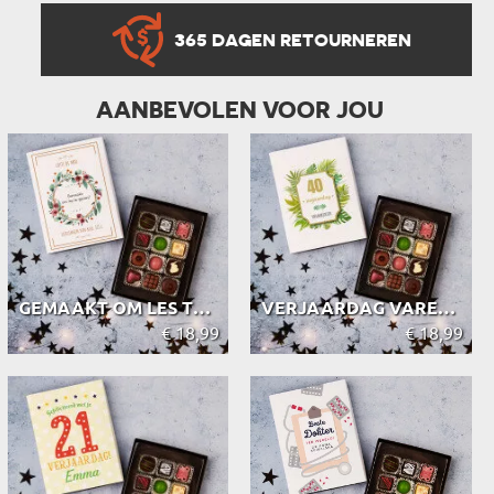
365 DAGEN RETOURNEREN
AANBEVOLEN VOOR JOU
GEMAAKT OM LES TE GEVEN - PRALINES ...
VERJAARDAG VAREN - PRALINES VAN BEL...
€ 18,99
€ 18,99