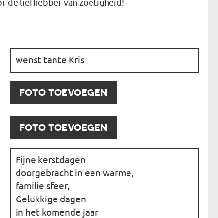
or de liefhebber van zoetigheid!
N
EERMAN
:
NMAKER
:
FOTO TOEVOEGEN
:
FOTO TOEVOEGEN
: