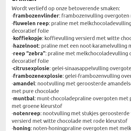
Wordt verliefd op onze betoverende smaken:
-
frambozenvlinder
: frambozenvulling overgoten 
-
fluwelen reep
: praline met melkchocoladevullin
decoratief folie
-
koffiekopje
: koffievulling versierd met witte cho
-
hazelnoot
: praline met een noot-karamelvulling 
-
reep “zebra”
: praline met melkchocoladevulling
decoratief folie
-
citrusexplosie
: gelei-sinaasappelvulling overgo
-
frambozenexplosie
: gelei-frambozenvulling ov
-
amandel
: nootvulling met geroosterde amandels
met pure chocolade
-
muntbal
: munt-chocoladepraline overgoten met 
met groene kleurstof
-
notenreep
: nootvulling met stukjes geroosterd
versierd met witte chocolade met rode kleurstof
-
honing
: noten-honingpraline overgoten met mel