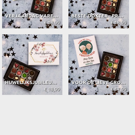
VERJAARDAG VAREN - PRALINES VAN BEL...
BESTE DOKTER - PRALINES VAN BELGISC...
€ 18,99
€ 18,99
HUWELIJKSJUBILEUM BLOEMEN - PRALINE...
VOOR DE LIEVE GROOTOUDERS - PRALINE...
€ 18,99
€ 17,99