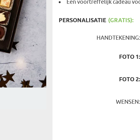
Een voortreffelijk cadeau vo
REIZIGER
FIETSER
VOEDINGSMIDDELEN
SENIORE
PERSONALISATIE
(GRATIS):
SPORTER
SOORT CADEAU
BRANDW
BAAS
HANDTEKENING
VISSER
GRAPPE
FOTO 1
FOTO 2
WENSEN