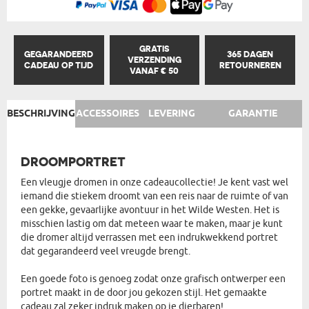
GRATIS
GEGARANDEERD
365 DAGEN
VERZENDING
CADEAU OP TIJD
RETOURNEREN
VANAF € 50
BESCHRIJVING
ACCESSOIRES
LEVERING
GARANTIE
DROOMPORTRET
Een vleugje dromen in onze cadeaucollectie! Je kent vast wel
iemand die stiekem droomt van een reis naar de ruimte of van
een gekke, gevaarlijke avontuur in het Wilde Westen. Het is
misschien lastig om dat meteen waar te maken, maar je kunt
die dromer altijd verrassen met een indrukwekkend portret
dat gegarandeerd veel vreugde brengt.
Een goede foto is genoeg zodat onze grafisch ontwerper een
portret maakt in de door jou gekozen stijl. Het gemaakte
cadeau zal zeker indruk maken op je dierbaren!