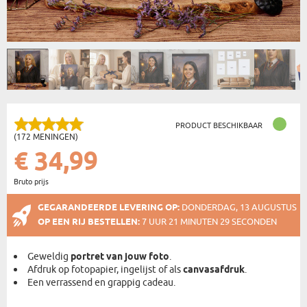
PRODUCT BESCHIKBAAR
(172 MENINGEN)
€ 34,99
Bruto prijs
GEGARANDEERDE LEVERING OP:
DONDERDAG, 13 AUGUSTUS
OP EEN RIJ BESTELLEN:
7 UUR 21 MINUTEN 28 SECONDEN
Geweldig
portret van jouw foto
.
Afdruk op fotopapier, ingelijst of als
canvasafdruk
.
Een verrassend en grappig cadeau.
AFDRUKKEN OP CANVAS - 20X30CM
- € 34,99