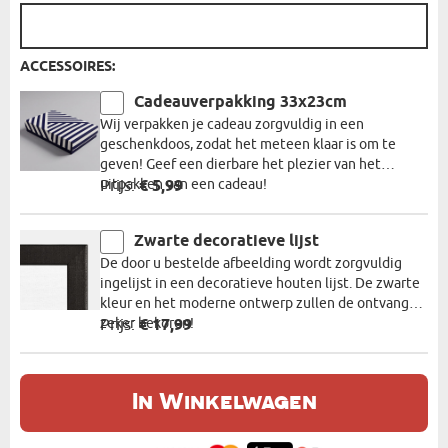
ACCESSOIRES:
Cadeauverpakking 33x23cm
Wij verpakken je cadeau zorgvuldig in een
geschenkdoos, zodat het meteen klaar is om te
geven! Geef een dierbare het plezier van het
uitpakken van een cadeau!
Prijs:
€ 5,99
Zwarte decoratieve lijst
De door u bestelde afbeelding wordt zorgvuldig
ingelijst in een decoratieve houten lijst. De zwarte
kleur en het moderne ontwerp zullen de ontvanger
zeker bekoren!
Prijs:
€ 17,99
In Winkelwagen