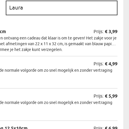
:
N
EERMAN
2cm
Prijs:
€ 3,99
 ontvang een cadeau dat klaar is om te geven! Het zakje voor je
NMAKER
et afmetingen van 22 x 11 x 32 cm, is gemaakt van blauw papier.
armee je het zakje kunt verzegelen.
Prijs:
€ 4,99
de normale volgorde om zo snel mogelijk en zonder vertraging
Prijs:
€ 5,99
de normale volgorde om zo snel mogelijk en zonder vertraging
ng 12,5x10cm
Prijs:
€ 6,99