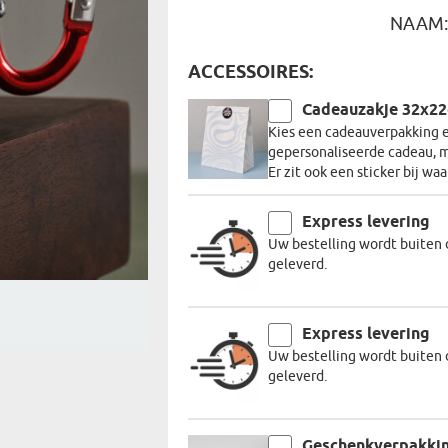
REIZIGER
NAAM
FIETSER
VOEDINGSMIDDELEN
SENIORE
SPORTER
ACCESSOIRES:
SOORT CADEAU
BRANDW
BAAS
Cadeauzakje 32x2
VISSER
Kies een cadeauverpakking en
GRAPPE
gepersonaliseerde cadeau, m
Er zit ook een sticker bij wa
Express levering
Uw bestelling wordt buiten 
geleverd.
Express levering
Uw bestelling wordt buiten 
geleverd.
Geschenkverpakki