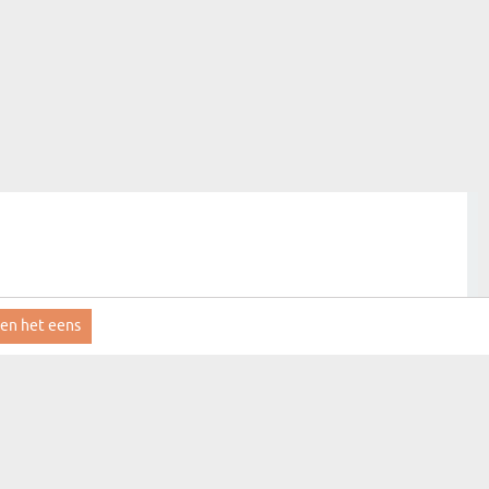
ben het eens
aanmelden