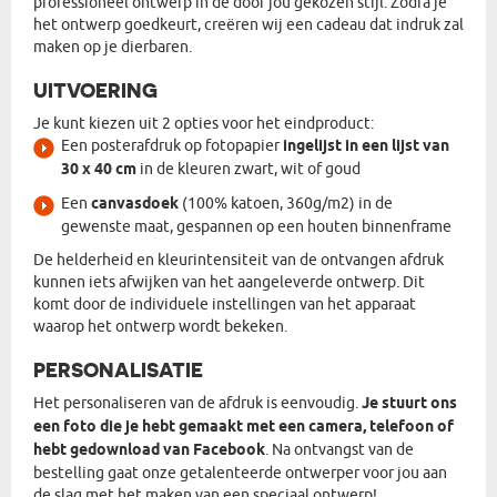
professioneel ontwerp in de door jou gekozen stijl. Zodra je
het ontwerp goedkeurt, creëren wij een cadeau dat indruk zal
maken op je dierbaren.
UITVOERING
Je kunt kiezen uit 2 opties voor het eindproduct:
Een posterafdruk op fotopapier
ingelijst in een lijst van
30 x 40 cm
in de kleuren zwart, wit of goud
Een
canvasdoek
(100% katoen, 360g/m2) in de
gewenste maat, gespannen op een houten binnenframe
De helderheid en kleurintensiteit van de ontvangen afdruk
kunnen iets afwijken van het aangeleverde ontwerp. Dit
komt door de individuele instellingen van het apparaat
waarop het ontwerp wordt bekeken.
PERSONALISATIE
Het personaliseren van de afdruk is eenvoudig.
Je stuurt ons
een foto die je hebt gemaakt met een camera, telefoon of
hebt gedownload van Facebook
. Na ontvangst van de
bestelling gaat onze getalenteerde ontwerper voor jou aan
de slag met het maken van een speciaal ontwerp!