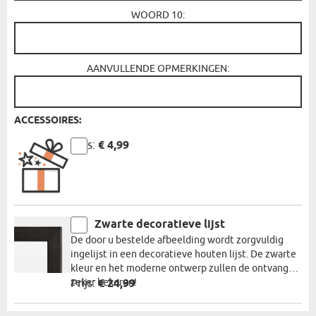
WOORD 10:
AANVULLENDE OPMERKINGEN:
ACCESSOIRES:
Prijs:
€ 4,99
Zwarte decoratieve lijst
De door u bestelde afbeelding wordt zorgvuldig
ingelijst in een decoratieve houten lijst. De zwarte
kleur en het moderne ontwerp zullen de ontvanger
zeker bekoren!
Prijs:
€ 24,99