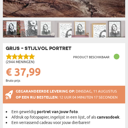
GRIJS - STIJLVOL PORTRET
PRODUCT BESCHIKBAAR
(2944 MENINGEN)
€ 37,99
Bruto prijs
GEGARANDEERDE LEVERING OP:
DINSDAG, 11 AUGUSTUS
OP EEN RIJ BESTELLEN:
12 UUR 04 MINUTEN 16 SECONDEN
Een geweldig
portret van jouw foto
.
Afdruk op fotopapier, ingelijst in een lijst, of als
canvasdoek
.
Een verrassend cadeau voor jouw dierbaren!