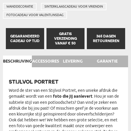
WANDDECORATIE
SINTERKLAASCADEAU VOOR VRIENDIN
FOTOCADEAU VOOR VALENTIJNSDAG
GRATIS
GEGARANDEERD
365 DAGEN
VERZENDING
CADEAU OP TIJD
RETOURNEREN
VANAF € 50
BESCHRIJVING
ACCESSOIRES
LEVERING
GARANTIE
STIJLVOL PORTRET
Word de ster van een Stijlvol Portret, een unieke afdruk die
gemaakt wordt van een
foto die jij aanlevert
. Hou je van de
subtiele stijl van een potloodschets? Dan vind je zeker een
afdruk die bij jou past! Of misschien geef je de voorkeur aan
een kleurrijke stijl geïnspireerd door olieverfschilderijen?
Ook dat hebben we! We hebben een grote selectie, en met
een foto van goede kwaliteit maakt onze ontwerper een