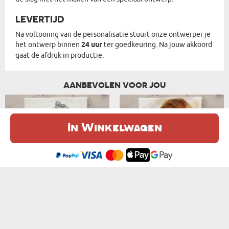
LEVERTIJD
Na voltooiing van de personalisatie stuurt onze ontwerper je
het ontwerp binnen
24 uur
ter goedkeuring. Na jouw akkoord
gaat de afdruk in productie.
AANBEVOLEN VOOR JOU
In Winkelwagen
De website maakt gebruik van cookies. Meer informatie in onze
cookie
beleid
.
Ik ben het eens
SCHETS - STIJLVOL PORTRET
WATER ART - STIJLVOL PORTRET
van € 27,99
van € 27,99