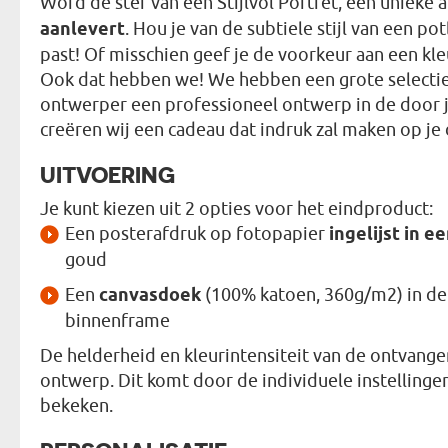
Word de ster van een Stijlvol Portret, een unieke
aanlevert
. Hou je van de subtiele stijl van een po
past! Of misschien geef je de voorkeur aan een kleu
Ook dat hebben we! We hebben een grote selectie
ontwerper een professioneel ontwerp in de door j
creëren wij een cadeau dat indruk zal maken op je 
UITVOERING
Je kunt kiezen uit 2 opties voor het eindproduct:
Een posterafdruk op fotopapier
ingelijst in ee
goud
Een
canvasdoek
(100% katoen, 360g/m2) in d
binnenframe
De helderheid en kleurintensiteit van de ontvange
ontwerp. Dit komt door de individuele instelling
bekeken.