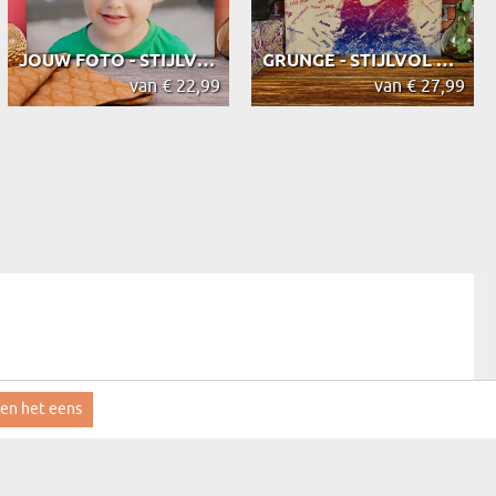
JOUW FOTO - STIJLVOL PORTRET
GRUNGE - STIJLVOL PORTRET
van € 22,99
van € 27,99
ben het eens
aanmelden