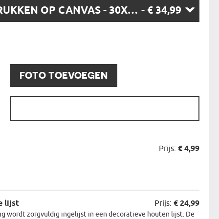
AFDRUKKEN OP CANVAS - 30X40CM
- € 34,99
N
EERMAN
NMAKER
:
FOTO TOEVOEGEN
:
Prijs:
€ 4,99
 lijst
Prijs:
€ 24,99
g wordt zorgvuldig ingelijst in een decoratieve houten lijst. De