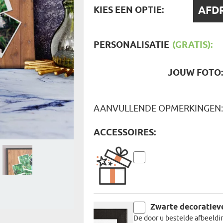
REIZIGER
KIES
KIES EEN OPTIE:
FIETSER
EEN
VOEDINGSMIDDELEN
SENIORE
OPTIE:
SPORTER
SOORT CADEAU
BRANDW
PERSONALISATIE
(GRATIS):
BAAS
VISSER
GRAPPE
JOUW FOTO
AANVULLENDE OPMERKINGEN
ACCESSOIRES:
Zwarte decoratieve
De door u bestelde afbeeldin