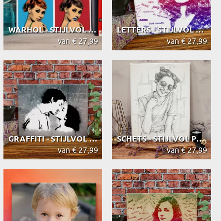
WARHOL - STIJLVOL PORTRET
LETTERS - STIJLVOL PORTRET
van € 27,99
van € 27,99
GRAFFITI - STIJLVOL PORTRET
SCHETS - STIJLVOL PORTRET
van € 27,99
van € 27,99