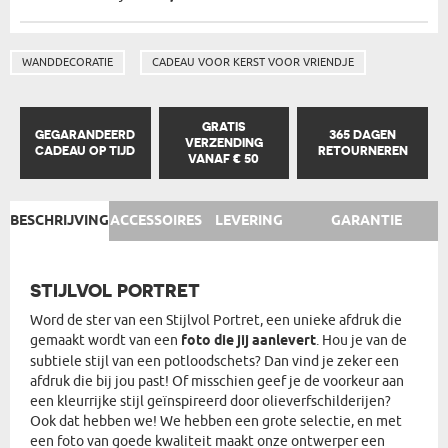
WANDDECORATIE
CADEAU VOOR KERST VOOR VRIENDJE
GRATIS
GEGARANDEERD
365 DAGEN
VERZENDING
CADEAU OP TIJD
RETOURNEREN
VANAF € 50
BESCHRIJVING
ACCESSOIRES
LEVERING
GARANTIE
STIJLVOL PORTRET
Word de ster van een Stijlvol Portret, een unieke afdruk die
gemaakt wordt van een
foto die jij aanlevert
. Hou je van de
subtiele stijl van een potloodschets? Dan vind je zeker een
afdruk die bij jou past! Of misschien geef je de voorkeur aan
een kleurrijke stijl geïnspireerd door olieverfschilderijen?
Ook dat hebben we! We hebben een grote selectie, en met
een foto van goede kwaliteit maakt onze ontwerper een