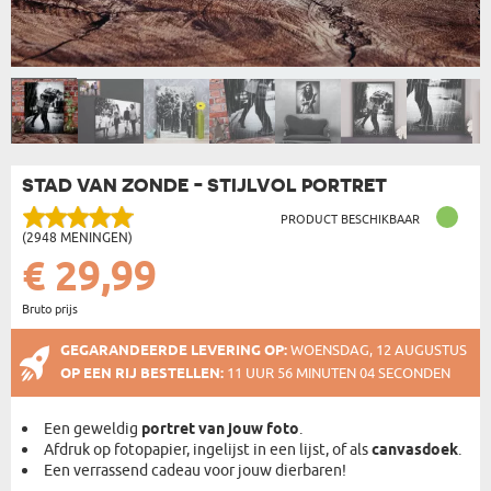
STAD VAN ZONDE - STIJLVOL PORTRET
PRODUCT BESCHIKBAAR
(2948 MENINGEN)
€ 29,99
Bruto prijs
GEGARANDEERDE LEVERING OP:
WOENSDAG, 12 AUGUSTUS
OP EEN RIJ BESTELLEN:
11 UUR 56 MINUTEN 03 SECONDEN
Een geweldig
portret van jouw foto
.
Afdruk op fotopapier, ingelijst in een lijst, of als
canvasdoek
.
Een verrassend cadeau voor jouw dierbaren!