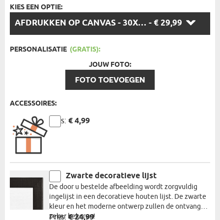
KIES EEN OPTIE:
KIES
AFDRUKKEN OP CANVAS - 30X40CM
- € 29,99
EEN
OPTIE:
PERSONALISATIE
(GRATIS):
JOUW FOTO:
FOTO TOEVOEGEN
ACCESSOIRES:
Prijs:
€ 4,99
Zwarte decoratieve lijst
De door u bestelde afbeelding wordt zorgvuldig
ingelijst in een decoratieve houten lijst. De zwarte
kleur en het moderne ontwerp zullen de ontvanger
zeker bekoren!
Prijs:
€ 24,99