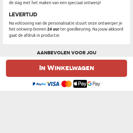
de slag met het maken van een speciaal ontwerp!
LEVERTIJD
Na voltooiing van de personalisatie stuurt onze ontwerper je
het ontwerp binnen
24 uur
ter goedkeuring. Na jouw akkoord
gaat de afdruk in productie.
AANBEVOLEN VOOR JOU
In Winkelwagen
De website maakt gebruik van cookies. Meer informatie in onze
cookie
beleid
.
Ik ben het eens
GRAFFITI - STIJLVOL PORTRET
LETTERS - STIJLVOL PORTRET
van € 27,99
van € 27,99