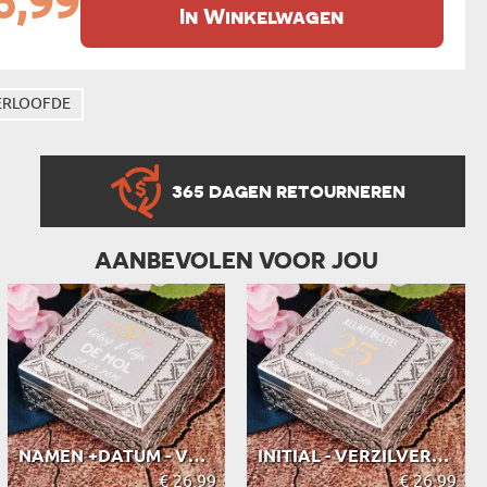
6,99
In Winkelwagen
ERLOOFDE
365 DAGEN RETOURNEREN
AANBEVOLEN VOOR JOU
NAMEN +DATUM - VERZILVERDE KISTJE
INITIAL - VERZILVERDE KISTJE
€ 26,99
€ 26,99