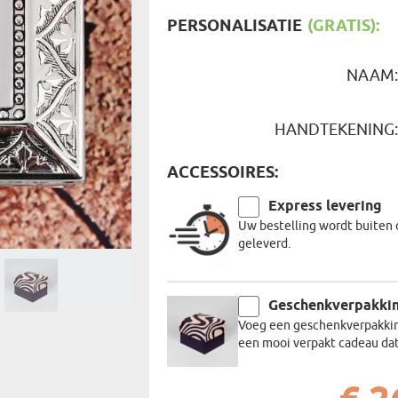
REIZIGER
FIETSER
PERSONALISATIE
(GRATIS):
VOEDINGSMIDDELEN
SENIORE
SPORTER
SOORT CADEAU
BRANDW
NAAM
BAAS
VISSER
GRAPPE
HANDTEKENING
ACCESSOIRES:
Express levering
Uw bestelling wordt buiten 
geleverd.
Geschenkverpakki
Voeg een geschenkverpakking
een mooi verpakt cadeau dat