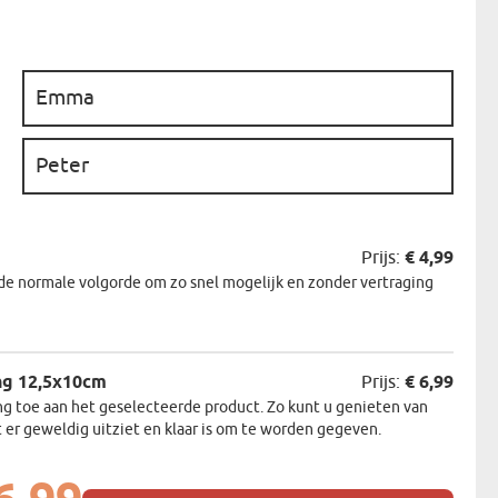
N
EERMAN
:
NMAKER
:
Prijs:
€ 4,99
de normale volgorde om zo snel mogelijk en zonder vertraging
ng 12,5x10cm
Prijs:
€ 6,99
 toe aan het geselecteerde product. Zo kunt u genieten van
 er geweldig uitziet en klaar is om te worden gegeven.