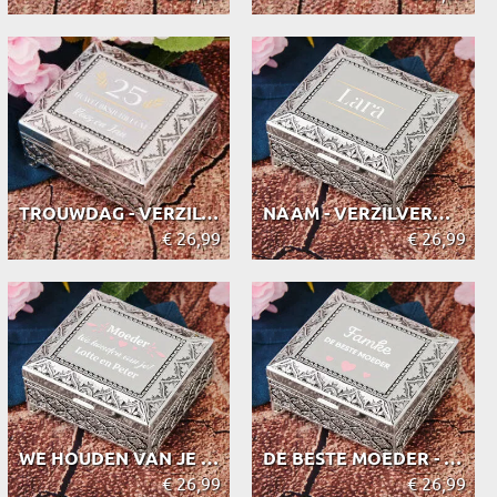
TROUWDAG - VERZILVERDE KISTJE
NAAM - VERZILVERDE KISTJE
€ 26,99
€ 26,99
WE HOUDEN VAN JE - VERZILVERDE KISTJE
DE BESTE MOEDER - VERZILVERDE KISTJE
€ 26,99
€ 26,99