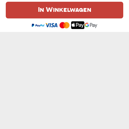
In Winkelwagen
De website maakt gebruik van cookies. Meer informatie in onze
cookie
beleid
.
Ik ben het eens
FRIENDS - WOORD VAN FOTO"S
WOORD MAMA - WOORD VAN FOTO"S
€ 22,99
€ 22,99
WOORD HOU VAN - WOORD VAN FOTO"S
WOORD PAPA - WOORD VAN FOTO"S
€ 22,99
€ 22,99