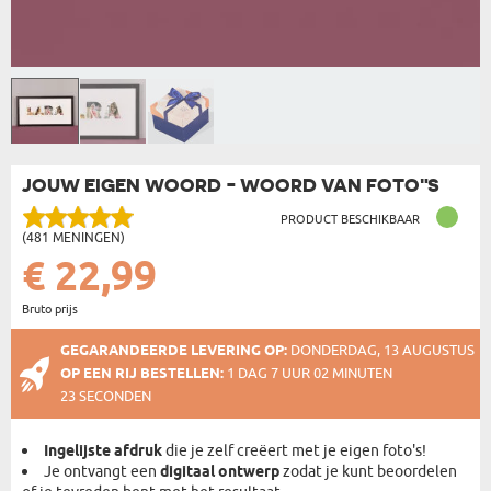
JOUW EIGEN WOORD - WOORD VAN FOTO"S
PRODUCT BESCHIKBAAR
(481 MENINGEN)
€ 22,99
Bruto prijs
GEGARANDEERDE LEVERING OP:
DONDERDAG, 13 AUGUSTUS
OP EEN RIJ BESTELLEN:
1 DAG 7 UUR 02 MINUTEN
23 SECONDEN
Ingelijste afdruk
die je zelf creëert met je eigen foto's!
Je ontvangt een
digitaal ontwerp
zodat je kunt beoordelen