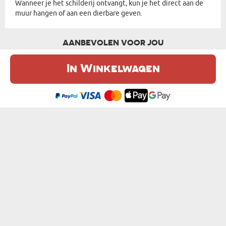
Wanneer je het schilderij ontvangt, kun je het direct aan de
muur hangen of aan een dierbare geven.
AANBEVOLEN VOOR JOU
In Winkelwagen
De website maakt gebruik van cookies. Meer informatie in onze
cookie
beleid
.
Ik ben het eens
WOORD PAPA - WOORD VAN FOTO"S
WOORD HOU VAN - WOORD VAN FOTO"S
€ 22,99
€ 22,99