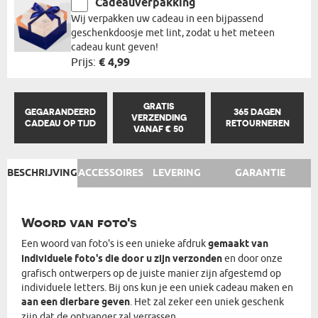
Cadeauverpakking
Wij verpakken uw cadeau in een bijpassend
geschenkdoosje met lint, zodat u het meteen
cadeau kunt geven!
Prijs:
€ 4,99
GRATIS
GEGARANDEERD
365 DAGEN
VERZENDING
CADEAU OP TIJD
RETOURNEREN
VANAF € 50
BESCHRIJVING
ACCESSOIRES
LEVERING
GARANTIE
Woord van foto's
Een woord van foto's is een unieke afdruk
gemaakt van
individuele foto's die door u zijn verzonden
en door onze
grafisch ontwerpers op de juiste manier zijn afgestemd op
individuele letters. Bij ons kun je een uniek cadeau maken en
aan een dierbare geven
. Het zal zeker een uniek geschenk
zijn dat de ontvanger zal verrassen.