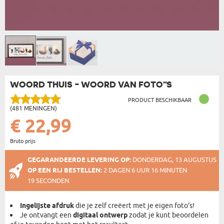
WOORD THUIS - WOORD VAN FOTO"S
PRODUCT BESCHIKBAAR
(481 MENINGEN)
€ 22,99
Bruto prijs
GEGARANDEERDE LEVERING OP:
DONDERDAG, 13 AUGUSTUS
OP EEN RIJ BESTELLEN:
2 DAGEN 6 UUR 16 MINUTEN
19 SECONDEN
Ingelijste afdruk
die je zelf creëert met je eigen foto's!
Je ontvangt een
digitaal ontwerp
zodat je kunt beoordelen