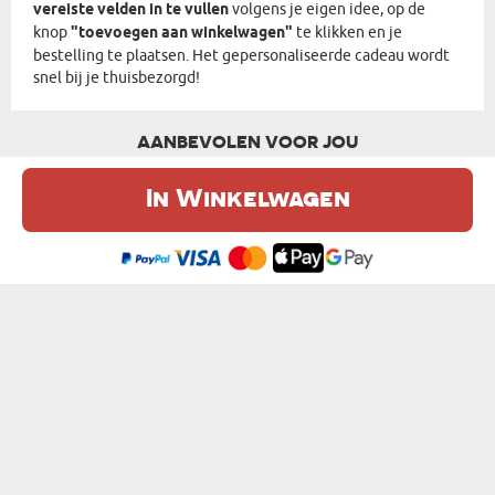
vereiste velden in te vullen
volgens je eigen idee, op de
knop
"toevoegen aan winkelwagen"
te klikken en je
bestelling te plaatsen. Het gepersonaliseerde cadeau wordt
snel bij je thuisbezorgd!
AANBEVOLEN VOOR JOU
In Winkelwagen
De website maakt gebruik van cookies. Meer informatie in onze
cookie
beleid
.
Ik ben het eens
ZIJ VEROUDERD NIET - ZAKSPIEGEL
INITIAL NAAM - ZAKSPIEGEL
€ 9,99
€ 9,99