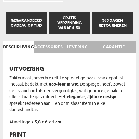
GRATIS
GEGARANDEERD
365 DAGEN
VERZENDING
CADEAU OP TIJD
RETOURNEREN
VANAF € 50
BESCHRIJVING
ACCESSOIRES
LEVERING
GARANTIE
UITVOERING
Zakformaat, onverbrekelijke spiegel gemaakt van gepolijst
metaal, bedekt met
eco-leer in wit
. De spiegel heeft zowel
een standaard als een vergrootglas, wat gebruiksgemak in
elke situatie garandeert. Het
elegante, tijdloze design
spreekt iedereen aan. Een onmisbaar item in elke
dameshandtas.
Afmetingen:
5,8 x 6 x 1 cm
PRINT