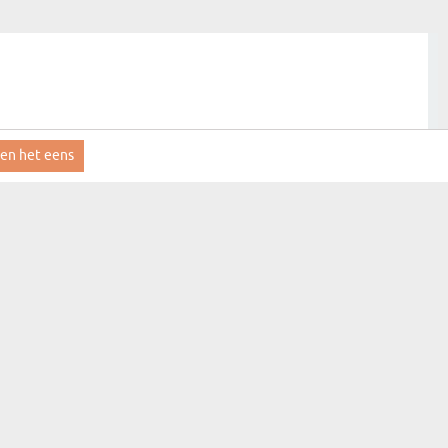
ben het eens
aanmelden
MYGIFT
CONTACT
FAQ
LEVERINGSINFORMATIE
REGLEMENT
PRIVACYBELEID