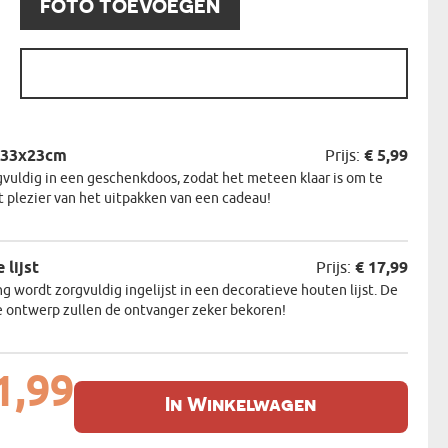
FOTO TOEVOEGEN
:
 33x23cm
Prijs:
€ 5,99
gvuldig in een geschenkdoos, zodat het meteen klaar is om te
t plezier van het uitpakken van een cadeau!
 lijst
Prijs:
€ 17,99
g wordt zorgvuldig ingelijst in een decoratieve houten lijst. De
 ontwerp zullen de ontvanger zeker bekoren!
1,99
In Winkelwagen