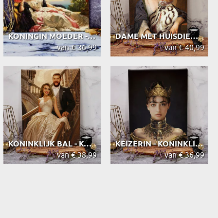
KONINGIN MOEDER - KONINKLIJK PORTRET
DAME MET HUISDIER - KONINKLIJK PORTRET
van € 36,99
van € 40,99
KONINKLIJK BAL - KONINKLIJK PORTRET
KEIZERIN - KONINKLIJK PORTRET
van € 38,99
van € 36,99