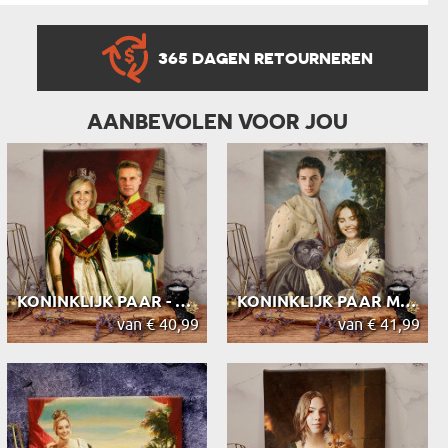
365 DAGEN RETOURNEREN
AANBEVOLEN VOOR JOU
KONINKLIJK PAAR - KONINKLIJK PORTRET
KONINKLIJK PAAR MET HUN HUISDIER - ...
van € 40,99
van € 41,99