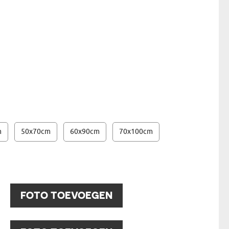
AFDRUKKEN OP CANVAS - 20X30CM
- € 41,99
N
EERMAN
NMAKER
m
50x70cm
60x90cm
70x100cm
:
FOTO TOEVOEGEN
: