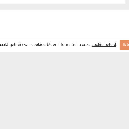
aakt gebruik van cookies. Meer informatie in onze
cookie beleid
.
Ik 
 MET DE BESTE ACTIES EN DEALS
DEN
CATEGORIEËN
CADEAUCATEGORIEËN
WANDDECORATIE
BAR&WIJN
SOUVENIRS
MOKKEN