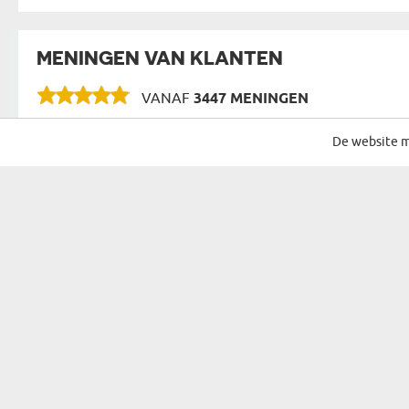
MENINGEN VAN KLANTEN
VANAF
3447 MENINGEN
De website m
SCHRIJF JE IN VOOR ONZE NIEUWSBRIEF
CADEAU VOOR...
MOGELIJKHE
CADEAU VOOR HAAR
VERJAARDAG
CADEAU VOOR EEN VROUW
NAAMDAG
CADEAU VOOR OUDERS
KERST
CADEAU VOOR GROOTOUDERS
SINTERKLAAS
CADEAU VOOR SCHOONOUDERS
PASEN