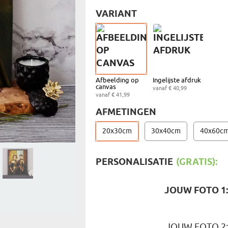
REIZIGER
VARIANT
FIETSER
VOEDINGSMIDDELEN
SENIORE
SPORTER
SOORT CADEAU
BRANDW
BAAS
VISSER
GRAPPE
Afbeelding op
Ingelijste afdruk
canvas
vanaf € 40,99
vanaf € 41,99
AFMETINGEN
20x30cm
30x40cm
40x60c
PERSONALISATIE
(GRATIS):
JOUW FOTO 1
JOUW FOTO 2