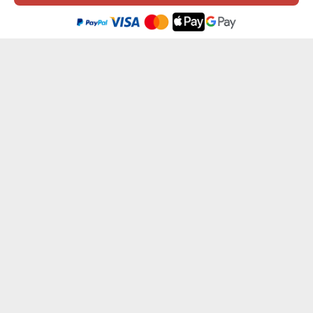
De website maakt gebruik van cookies. Meer informatie in onze
cookie
beleid
.
Ik ben het eens
NAPOLEON OP PAARD - KONINKLIJK PORTRET
KEIZERIN - KONINKLIJK PORTRET
van € 36,99
van € 36,99
JULIUS CAESAR - KONINKLIJK PORTRET
KONINKLIJK HUWELIJK - KONINKLIJK PO...
van € 36,99
van € 38,99