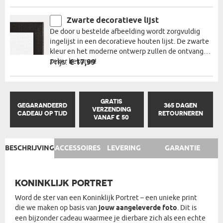
Zwarte decoratieve lijst
De door u bestelde afbeelding wordt zorgvuldig
ingelijst in een decoratieve houten lijst. De zwarte
kleur en het moderne ontwerp zullen de ontvanger
zeker bekoren!
Prijs:
€ 17,99
GRATIS
GEGARANDEERD
365 DAGEN
VERZENDING
CADEAU OP TIJD
RETOURNEREN
VANAF € 50
BESCHRIJVING
ACCESSOIRES
LEVERING
GARANTIE
KONINKLIJK PORTRET
Word de ster van een Koninklijk Portret – een unieke print
die we maken op basis van
jouw aangeleverde foto
. Dit is
een bijzonder cadeau waarmee je dierbare zich als een echte