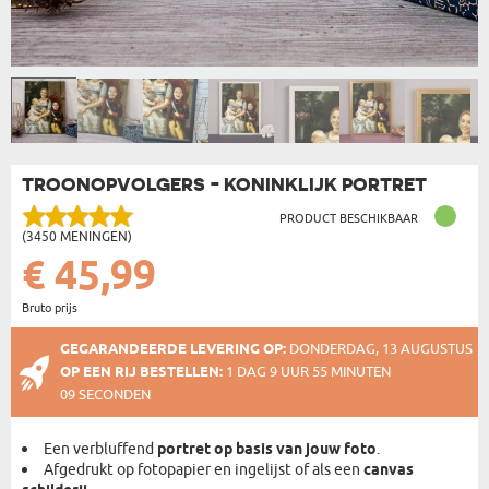
TROONOPVOLGERS - KONINKLIJK PORTRET
PRODUCT BESCHIKBAAR
(3450 MENINGEN)
€ 45,99
Bruto prijs
GEGARANDEERDE LEVERING OP:
DONDERDAG, 13 AUGUSTUS
OP EEN RIJ BESTELLEN:
1 DAG 9 UUR 55 MINUTEN
09 SECONDEN
Een verbluffend
portret op basis van jouw foto
.
Afgedrukt op fotopapier en ingelijst of als een
canvas