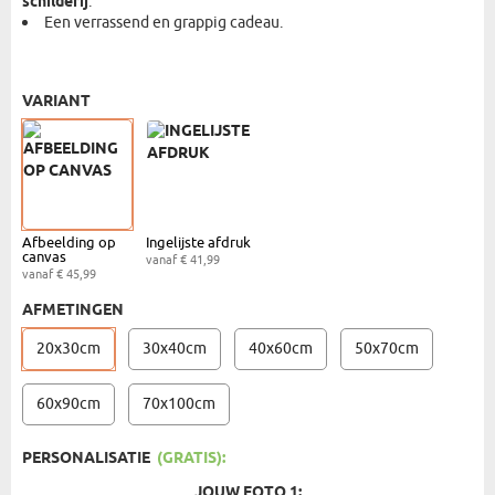
schilderij
.
Een verrassend en grappig cadeau.
AFDRUKKEN OP CANVAS - 20X30CM
- € 45,99
VARIANT
Afbeelding op
Ingelijste afdruk
canvas
vanaf € 41,99
vanaf € 45,99
AFMETINGEN
20x30cm
30x40cm
40x60cm
50x70cm
60x90cm
70x100cm
PERSONALISATIE
(GRATIS):
JOUW FOTO 1: