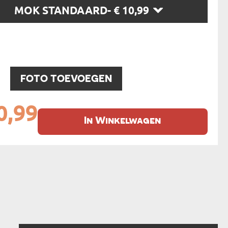
MOK STANDAARD
- € 10,99
N
EERMAN
NMAKER
:
FOTO TOEVOEGEN
0,99
In Winkelwagen