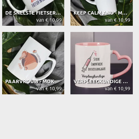
DE SNELSTE FIETSER - MOK
KEEP CALM AND - MOK
van € 10,99
van € 10,99
PAARVROUW - MOK
VERPLEEGKUNDIGE KWALITEITEN - MOK
van € 10,99
van € 10,99