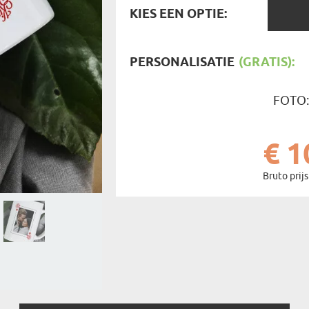
REIZIGER
KIES
KIES EEN OPTIE:
FIETSER
EEN
VOEDINGSMIDDELEN
SENIORE
OPTIE:
SPORTER
SOORT CADEAU
BRANDW
PERSONALISATIE
(GRATIS):
BAAS
VISSER
GRAPPE
FOTO
€ 1
Bruto prijs