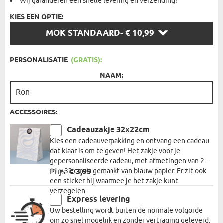
Wij garanderen een snelle levering en verzending!
KIES EEN OPTIE:
KIES
MOK STANDAARD
- € 10,99
EEN
OPTIE:
PERSONALISATIE
(GRATIS):
NAAM:
ACCESSOIRES:
Cadeauzakje 32x22cm
Kies een cadeauverpakking en ontvang een cadeau
dat klaar is om te geven! Het zakje voor je
gepersonaliseerde cadeau, met afmetingen van 22 x
11 x 32 cm, is gemaakt van blauw papier. Er zit ook
Prijs:
€ 3,99
een sticker bij waarmee je het zakje kunt
verzegelen.
Express levering
Uw bestelling wordt buiten de normale volgorde
om zo snel mogelijk en zonder vertraging geleverd.