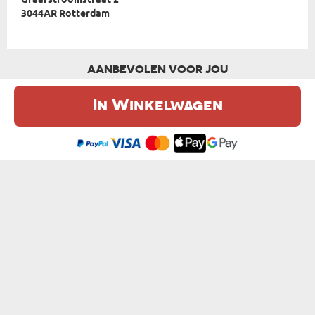
Graafstroomstraat 2
3044AR Rotterdam
AANBEVOLEN VOOR JOU
In Winkelwagen
De website maakt gebruik van cookies. Meer informatie in onze
cookie
beleid
.
Ik ben het eens
ER ZIJN GEEN IDEALEN - MOK
KOFFIETJE VADERTJE - MOK
van € 10,99
van € 10,99