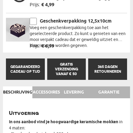
Prijs:
€ 4,99
Geschenkverpakking 12,5x10cm
Voeg een geschenkverpakking toe aan het
geselecteerde product. Zo kunt u genieten van een
mooi verpakt cadeau dat er geweldig uitziet en
klaar is om te worden gegeven.
Prijs:
€ 6,99
GRATIS
GEGARANDEERD
365 DAGEN
VERZENDING
CADEAU OP TIJD
RETOURNEREN
VANAF € 50
BESCHRIJVING
ACCESSOIRES
LEVERING
GARANTIE
Uitvoering
In ons aanbod vind je hoogwaardige keramische mokken
in
4 maten: