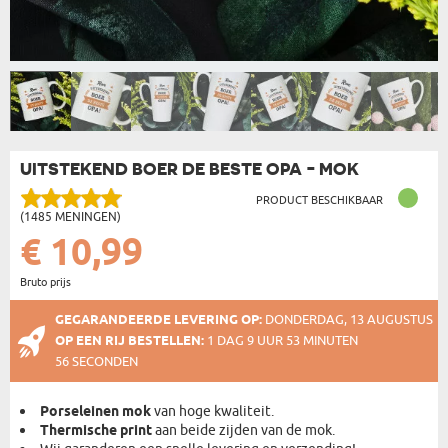
UITSTEKEND BOER DE BESTE OPA - MOK
PRODUCT BESCHIKBAAR
(1485 MENINGEN)
€ 10,99
Bruto prijs
GEGARANDEERDE LEVERING OP:
DONDERDAG, 13 AUGUSTUS
OP EEN RIJ BESTELLEN:
1 DAG 9 UUR 53 MINUTEN
55 SECONDEN
Porseleinen mok
van hoge kwaliteit.
Thermische print
aan beide zijden van de mok.