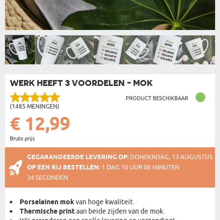
WERK HEEFT 3 VOORDELEN - MOK
PRODUCT BESCHIKBAAR
(1485 MENINGEN)
€ 12,99
Bruto prijs
GEGARANDEERDE LEVERING OP:
DONDERDAG, 13 AUGUSTUS
OP EEN RIJ BESTELLEN:
1 DAG 10 UUR 06 MINUTEN
23 SECONDEN
Porseleinen mok
van hoge kwaliteit.
Thermische print
aan beide zijden van de mok.