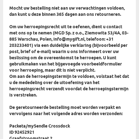
Mocht uw bestelling niet aan uw verwachtingen voldoen,
dan kunt u deze binnen 365 dagen aan ons retourneren.
Om uw herroepingsrecht uit te oefenen, dient u contact
met ons op te nemen (MGD Sp. z o.o., Ziemowita 53/4A, 03-
885 Warschau, Polen, info@mygift.nl, telefoon: +31
203233401) via een duidelijke verklaring (bijvoorbeeld per
post, brief of e-mail) waarin u ons informeert over uw
beslissing om de overeenkomst te herroepen. U kunt
gebruikmaken van het bijgevoegde voorbeeldformulier
voor herroeping, maar dit is niet verplicht.
Om aan de herroepingstermijn te voldoen, volstaat het dat
u de mededeling over de uitoefening van het
herroepingsrecht verzendt voordat de herroepingstermijn
is verstreken.
De geretourneerde bestelling moet worden verpakt en
vervolgens naar het volgende adres worden verzonden:
Packeta/mySendle Crossdock
ID 92452921
Graafstroomstraat 2