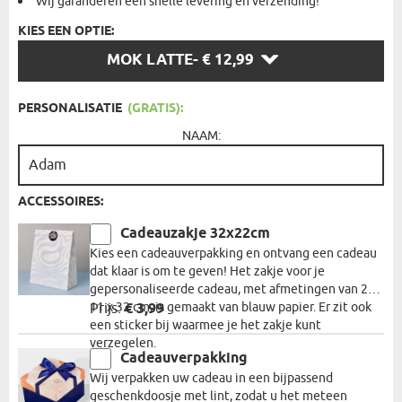
Wij garanderen een snelle levering en verzending!
KIES EEN OPTIE:
KIES
MOK LATTE
- € 12,99
EEN
OPTIE:
PERSONALISATIE
(GRATIS):
NAAM:
ACCESSOIRES:
Cadeauzakje 32x22cm
Kies een cadeauverpakking en ontvang een cadeau
dat klaar is om te geven! Het zakje voor je
gepersonaliseerde cadeau, met afmetingen van 22 x
11 x 32 cm, is gemaakt van blauw papier. Er zit ook
Prijs:
€ 3,99
een sticker bij waarmee je het zakje kunt
verzegelen.
Cadeauverpakking
Wij verpakken uw cadeau in een bijpassend
geschenkdoosje met lint, zodat u het meteen