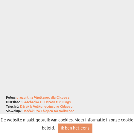
Polen:
prezent na Wielkanoc dla Chłopca
Duitsland:
Geschenke zu Ostern für Jungs
Tsjechië:
Dárek k Velikonocům pro Chlapce
Slowakije:
Darček Pre Chlapca Na Veľkú noc
Litouwen:
Dovana Berniukui Velykoms
De website maakt gebruik van cookies. Meer informatie in onze
cookie
Hongarije:
Ajándék Kisfiúnak Húsvétra
Roemenië:
Cadou De Paști Pentru Băieți
beleid
.
Ik ben het eens