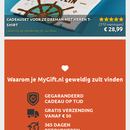
CADEAUSET VOOR ZE DEEMAN MET HEREN T-
(310 meningen)
SHIRT
€ 28,99
Levering op donderdag bij jou thuis
Waarom je MyGift.nl geweldig zult vinden
GEGARANDEERD
CADEAU OP TIJD
GRATIS VERZENDING
VANAF € 50
365 DAGEN