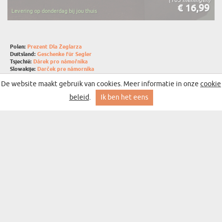
€ 16,99
Levering op donderdag bij jou thuis
Polen:
Prezent Dla Żeglarza
Duitsland:
Geschenke für Segler
Tsjechië:
Dárek pro námořníka
Slowakije:
Darček pre námorníka
Litouwen:
Dovana buriuojui
De website maakt gebruik van cookies. Meer informatie in onze
cookie
Hongarije:
Ajándék Vitorlázónak
Roemenië:
Cadou Pentru Mărinar
beleid
.
Ik ben het eens
SCHRIJF JE IN VOOR ONZE NIEUWSBRIEF MET DE
BESTE ACTIES EN DEALS
aanmelden
CADEAU VOOR...
MOGELIJKHEDEN